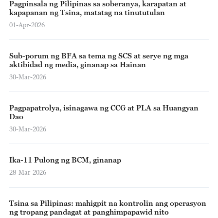
Pagpinsala ng Pilipinas sa soberanya, karapatan at
kapapanan ng Tsina, matatag na tinututulan
01-Apr-2026
Sub-porum ng BFA sa tema ng SCS at serye ng mga
aktibidad ng media, ginanap sa Hainan
30-Mar-2026
Pagpapatrolya, isinagawa ng CCG at PLA sa Huangyan
Dao
30-Mar-2026
Ika-11 Pulong ng BCM, ginanap
28-Mar-2026
Tsina sa Pilipinas: mahigpit na kontrolin ang operasyon
ng tropang pandagat at panghimpapawid nito