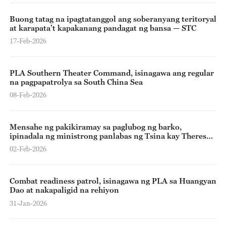
Buong tatag na ipagtatanggol ang soberanyang teritoryal
at karapata’t kapakanang pandagat ng bansa — STC
17-Feb-2026
PLA Southern Theater Command, isinagawa ang regular
na pagpapatrolya sa South China Sea
08-Feb-2026
Mensahe ng pakikiramay sa paglubog ng barko,
ipinadala ng ministrong panlabas ng Tsina kay Theresa
Lazaro
02-Feb-2026
Combat readiness patrol, isinagawa ng PLA sa Huangyan
Dao at nakapaligid na rehiyon
31-Jan-2026