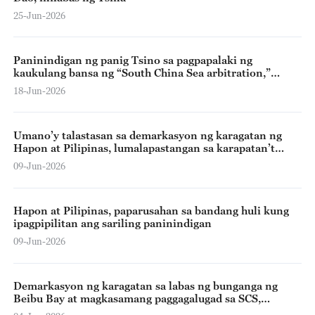
25-Jun-2026
Paninindigan ng panig Tsino sa pagpapalaki ng
kaukulang bansa ng “South China Sea arbitration,”
inilahad
18-Jun-2026
Umano’y talastasan sa demarkasyon ng karagatan ng
Hapon at Pilipinas, lumalapastangan sa karapatan’t
kapakanang pandagat ng Tsina – MOFA
09-Jun-2026
Hapon at Pilipinas, paparusahan sa bandang huli kung
ipagpipilitan ang sariling paninindigan
09-Jun-2026
Demarkasyon ng karagatan sa labas ng bunganga ng
Beibu Bay at magkasamang paggagalugad sa SCS,
tinalakay ng Tsina at Biyetnam