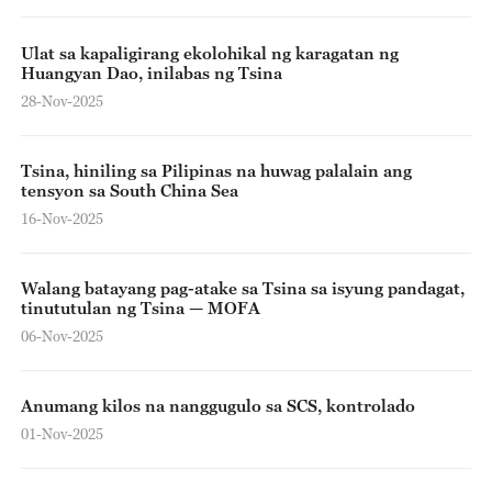
Ulat sa kapaligirang ekolohikal ng karagatan ng
Huangyan Dao, inilabas ng Tsina
28-Nov-2025
Tsina, hiniling sa Pilipinas na huwag palalain ang
tensyon sa South China Sea
16-Nov-2025
Walang batayang pag-atake sa Tsina sa isyung pandagat,
tinututulan ng Tsina — MOFA
06-Nov-2025
Anumang kilos na nanggugulo sa SCS, kontrolado
01-Nov-2025