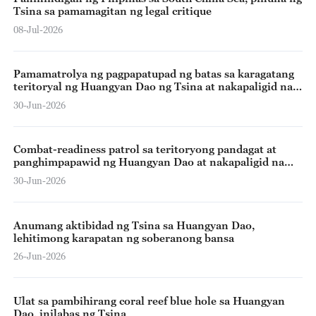
Tsina sa pamamagitan ng legal critique
08-Jul-2026
Pamamatrolya ng pagpapatupad ng batas sa karagatang
teritoryal ng Huangyan Dao ng Tsina at nakapaligid na
rehiyon, isinagawa ng CCG
30-Jun-2026
Combat-readiness patrol sa teritoryong pandagat at
panghimpapawid ng Huangyan Dao at nakapaligid na
rehiyon, iniorganisa ng STC-PLA
30-Jun-2026
Anumang aktibidad ng Tsina sa Huangyan Dao,
lehitimong karapatan ng soberanong bansa
26-Jun-2026
Ulat sa pambihirang coral reef blue hole sa Huangyan
Dao, inilabas ng Tsina