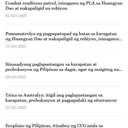
Combat readiness patrol, isinagawa ng PLA sa Huangyan
Dao at nakapaligid na rehiyon
01-Nov-2025
Pamamatrolya ng pagpapatupad ng batas sa karagatan
ng Huangyan Dao at nakapaligid ng rehiyon, isinagawa
ng CCG
31-Oct-2025
Sinasadyang paglapastangan sa karapatan at
probokasyon ng Pilipinas sa dagat, ugat ng maigting na
kalagayan – MOFA
28-Oct-2025
Tsina sa Australya: itigil ang paglapastangan sa
karapatan, probokasyon at pagpapalaki ng situwasyon
22-Oct-2025
Eroplano ng Pilipinas, itinaboy ng CCG mula sa