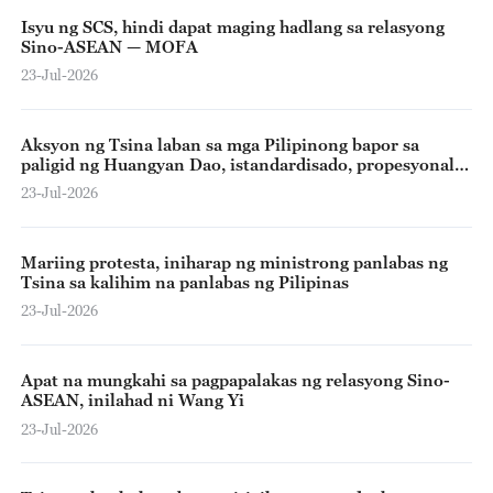
Isyu ng SCS, hindi dapat maging hadlang sa relasyong
Sino-ASEAN — MOFA
23-Jul-2026
Aksyon ng Tsina laban sa mga Pilipinong bapor sa
paligid ng Huangyan Dao, istandardisado, propesyonal
at lehitimo – CCG
23-Jul-2026
Mariing protesta, iniharap ng ministrong panlabas ng
Tsina sa kalihim na panlabas ng Pilipinas
23-Jul-2026
Apat na mungkahi sa pagpapalakas ng relasyong Sino-
ASEAN, inilahad ni Wang Yi
23-Jul-2026