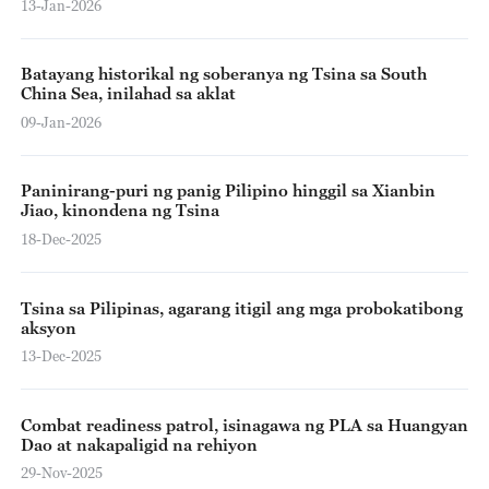
13-Jan-2026
Batayang historikal ng soberanya ng Tsina sa South
China Sea, inilahad sa aklat
09-Jan-2026
Paninirang-puri ng panig Pilipino hinggil sa Xianbin
Jiao, kinondena ng Tsina
18-Dec-2025
Tsina sa Pilipinas, agarang itigil ang mga probokatibong
aksyon
13-Dec-2025
Combat readiness patrol, isinagawa ng PLA sa Huangyan
Dao at nakapaligid na rehiyon
29-Nov-2025