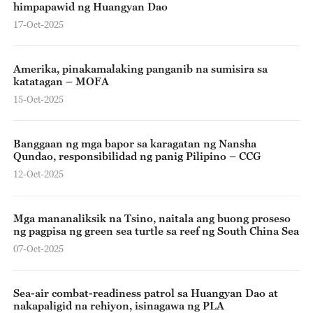
himpapawid ng Huangyan Dao
17-Oct-2025
Amerika, pinakamalaking panganib na sumisira sa
katatagan – MOFA
15-Oct-2025
Banggaan ng mga bapor sa karagatan ng Nansha
Qundao, responsibilidad ng panig Pilipino – CCG
12-Oct-2025
Mga mananaliksik na Tsino, naitala ang buong proseso
ng pagpisa ng green sea turtle sa reef ng South China Sea
07-Oct-2025
Sea-air combat-readiness patrol sa Huangyan Dao at
nakapaligid na rehiyon, isinagawa ng PLA