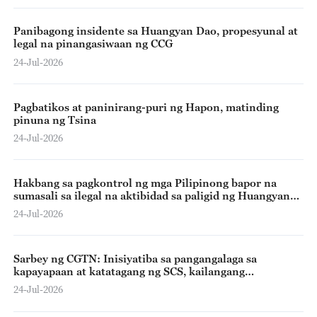
Panibagong insidente sa Huangyan Dao, propesyunal at
legal na pinangasiwaan ng CCG
24-Jul-2026
Pagbatikos at paninirang-puri ng Hapon, matinding
pinuna ng Tsina
24-Jul-2026
Hakbang sa pagkontrol ng mga Pilipinong bapor na
sumasali sa ilegal na aktibidad sa paligid ng Huangyan
Dao, isinagawa ng CCG
24-Jul-2026
Sarbey ng CGTN: Inisiyatiba sa pangangalaga sa
kapayapaan at katatagang ng SCS, kailangang
mapasakamay ng mga bansa sa rehiyon
24-Jul-2026