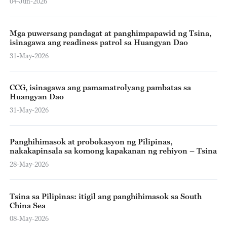
04-Jun-2026
Mga puwersang pandagat at panghimpapawid ng Tsina,
isinagawa ang readiness patrol sa Huangyan Dao
31-May-2026
CCG, isinagawa ang pamamatrolyang pambatas sa
Huangyan Dao
31-May-2026
Panghihimasok at probokasyon ng Pilipinas,
nakakapinsala sa komong kapakanan ng rehiyon – Tsina
28-May-2026
Tsina sa Pilipinas: itigil ang panghihimasok sa South
China Sea
08-May-2026