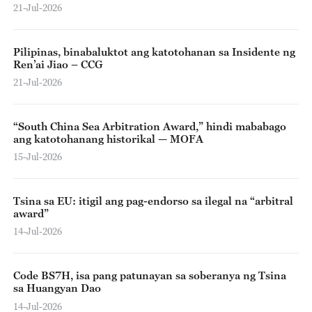
21-Jul-2026
Pilipinas, binabaluktot ang katotohanan sa Insidente ng
Ren’ai Jiao – CCG
21-Jul-2026
“South China Sea Arbitration Award,” hindi mababago
ang katotohanang historikal — MOFA
15-Jul-2026
Tsina sa EU: itigil ang pag-endorso sa ilegal na “arbitral
award”
14-Jul-2026
Code BS7H, isa pang patunayan sa soberanya ng Tsina
sa Huangyan Dao
14-Jul-2026