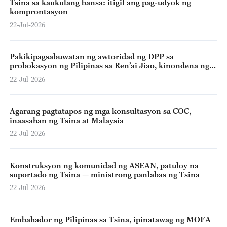
Tsina sa kaukulang bansa: itigil ang pag-udyok ng
komprontasyon
22-Jul-2026
Pakikipagsabuwatan ng awtoridad ng DPP sa
probokasyon ng Pilipinas sa Ren’ai Jiao, kinondena ng
Chinese mainland
22-Jul-2026
Agarang pagtatapos ng mga konsultasyon sa COC,
inaasahan ng Tsina at Malaysia
22-Jul-2026
Konstruksyon ng komunidad ng ASEAN, patuloy na
suportado ng Tsina — ministrong panlabas ng Tsina
22-Jul-2026
Embahador ng Pilipinas sa Tsina, ipinatawag ng MOFA