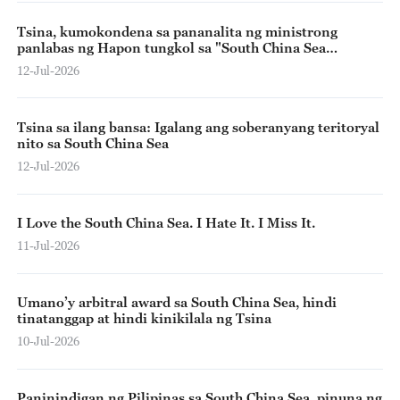
Tsina, kumokondena sa pananalita ng ministrong
panlabas ng Hapon tungkol sa "South China Sea
Arbitration Award"
12-Jul-2026
Tsina sa ilang bansa: Igalang ang soberanyang teritoryal
nito sa South China Sea
12-Jul-2026
I Love the South China Sea. I Hate It. I Miss It.
11-Jul-2026
Umano’y arbitral award sa South China Sea, hindi
tinatanggap at hindi kinikilala ng Tsina
10-Jul-2026
Paninindigan ng Pilipinas sa South China Sea, pinuna ng