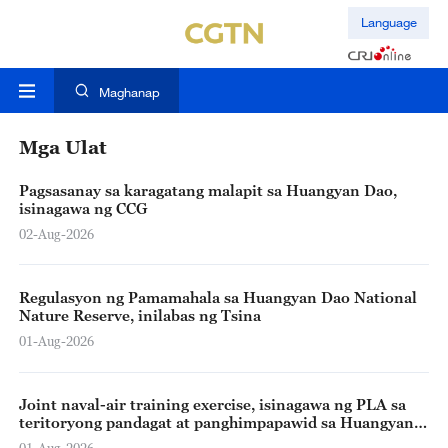
Language
Maghanap
Mga Ulat
Pagsasanay sa karagatang malapit sa Huangyan Dao,
isinagawa ng CCG
02-Aug-2026
Regulasyon ng Pamamahala sa Huangyan Dao National
Nature Reserve, inilabas ng Tsina
01-Aug-2026
Joint naval-air training exercise, isinagawa ng PLA sa
teritoryong pandagat at panghimpapawid sa Huangyan
Dao at karatig na lugar