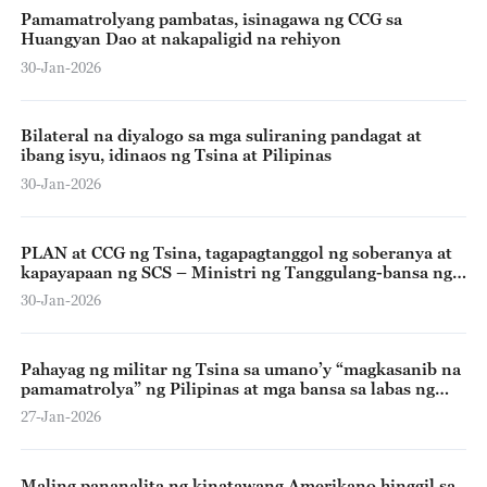
Pamamatrolyang pambatas, isinagawa ng CCG sa
Huangyan Dao at nakapaligid na rehiyon
30-Jan-2026
Bilateral na diyalogo sa mga suliraning pandagat at
ibang isyu, idinaos ng Tsina at Pilipinas
30-Jan-2026
PLAN at CCG ng Tsina, tagapagtanggol ng soberanya at
kapayapaan ng SCS – Ministri ng Tanggulang-bansa ng
Tsina
30-Jan-2026
Pahayag ng militar ng Tsina sa umano’y “magkasanib na
pamamatrolya” ng Pilipinas at mga bansa sa labas ng
rehiyon
27-Jan-2026
Maling pananalita ng kinatawang Amerikano hinggil sa