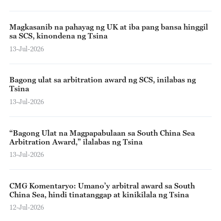
Magkasanib na pahayag ng UK at iba pang bansa hinggil
sa SCS, kinondena ng Tsina
13-Jul-2026
Bagong ulat sa arbitration award ng SCS, inilabas ng
Tsina
13-Jul-2026
“Bagong Ulat na Magpapabulaan sa South China Sea
Arbitration Award,” ilalabas ng Tsina
13-Jul-2026
CMG Komentaryo: Umano’y arbitral award sa South
China Sea, hindi tinatanggap at kinikilala ng Tsina
12-Jul-2026