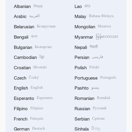
Shqip
ລາວ
Albanian
Lao
العربية
Bahasa Melayu
Arabic
Malay
Беларуская
Монгол
Belarusian
Mongolian
বাংলা
မြန်မာဘာသာ
Bengali
Myanmar
Български
नेपाली
Bulgarian
Nepali
ខ្មែរ
فارسی
Cambodian
Persian
Hrvatski
Polski
Croatian
Polish
Český
Português
Czech
Portuguese
English
پښتو
English
Pashto
Esperanto
Română
Esperanto
Romanian
Filipino
Русский
Filipino
Russian
Français
Српски
French
Serbian
Deutsch
සිංහල
German
Sinhala