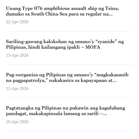
Unang Type 076 amphibious assault ship ng Tsina,
dumako sa South China Sea para sa regular na
pagsasanay
22-Apr-2026
Sariling-gawang kalokohan ng umano’y “cyanide” ng
Pilipinas, hindi kailangang ipakli – MOFA
13-Apr-2026
Pag-oorganisa ng Pilipinas ng umano’y “magkakasanib
na pagpapatrolya,” nakakasira sa kapayapaan at
katatagan ng rehiyon – STC-PLA
13-Apr-2026
Pagtatangka ng Pilipinas na pukawin ang kaguluhang
pandagat, makakapinsala lamang sa sarili –
tagapagsalitang Tsino
10-Apr-2026