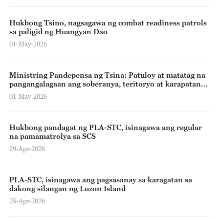
Hukbong Tsino, nagsagawa ng combat readiness patrols
sa paligid ng Huangyan Dao
01-May-2026
Ministring Pandepensa ng Tsina: Patuloy at matatag na
pangangalagaan ang soberanya, teritoryo at karapatang
pandagat sa SCS
01-May-2026
Hukbong pandagat ng PLA-STC, isinagawa ang regular
na pamamatrolya sa SCS
29-Apr-2026
PLA-STC, isinagawa ang pagsasanay sa karagatan sa
dakong silangan ng Luzon Island
25-Apr-2026