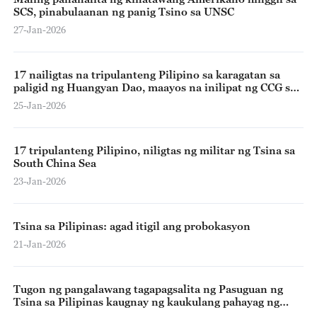
SCS, pinabulaanan ng panig Tsino sa UNSC
27-Jan-2026
17 nailigtas na tripulanteng Pilipino sa karagatan sa
paligid ng Huangyan Dao, maayos na inilipat ng CCG sa
panig Pilipino
25-Jan-2026
17 tripulanteng Pilipino, niligtas ng militar ng Tsina sa
South China Sea
23-Jan-2026
Tsina sa Pilipinas: agad itigil ang probokasyon
21-Jan-2026
Tugon ng pangalawang tagapagsalita ng Pasuguan ng
Tsina sa Pilipinas kaugnay ng kaukulang pahayag ng
Philippine National Maritime Council