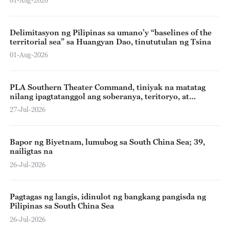
01-Aug-2026
Delimitasyon ng Pilipinas sa umano’y “baselines of the
territorial sea” sa Huangyan Dao, tinututulan ng Tsina
01-Aug-2026
PLA Southern Theater Command, tiniyak na matatag
nilang ipagtatanggol ang soberanya, teritoryo, at
karapatang pandagat
27-Jul-2026
Bapor ng Biyetnam, lumubog sa South China Sea; 39,
nailigtas na
26-Jul-2026
Pagtagas ng langis, idinulot ng bangkang pangisda ng
Pilipinas sa South China Sea
26-Jul-2026