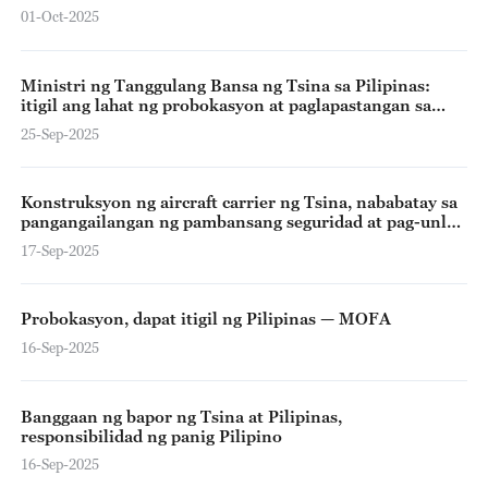
01-Oct-2025
Ministri ng Tanggulang Bansa ng Tsina sa Pilipinas:
itigil ang lahat ng probokasyon at paglapastangan sa
karapatan ng Tsina
25-Sep-2025
Konstruksyon ng aircraft carrier ng Tsina, nababatay sa
pangangailangan ng pambansang seguridad at pag-unlad
ng teknolohiya
17-Sep-2025
Probokasyon, dapat itigil ng Pilipinas — MOFA
16-Sep-2025
Banggaan ng bapor ng Tsina at Pilipinas,
responsibilidad ng panig Pilipino
16-Sep-2025