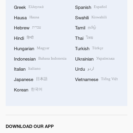
Ελληνικά
Español
Greek
Spanish
Hausa
Kiswahili
Hausa
Swahili
עברית
தமிழ்
Hebrew
Tamil
हिन्दी
ไทย
Hindi
Thai
Magyar
Türkçe
Hungarian
Turkish
Bahasa Indonesia
Українська
Indonesian
Ukrainian
Italiano
اردو
Italian
Urdu
日本語
Tiếng Việt
Japanese
Vietnamese
한국어
Korean
DOWNLOAD OUR APP